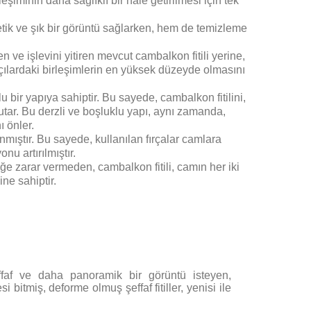
şiminin daha sağlıklı bir hale getirilmesi için tek
tetik ve şık bir görüntü sağlarken, hem de temizleme
 ve işlevini yitiren mevcut cambalkon fitili yerine,
açılardaki birleşimlerin en yüksek düzeyde olmasını
u bir yapıya sahiptir. Bu sayede, cambalkon fitilini,
utar. Bu derzli ve boşluklu yapı, aynı zamanda,
ı önler.
lanmıştır. Bu sayede, kullanılan fırçalar camlara
nu artırılmıştır.
ğe zarar vermeden, cambalkon fitili, camın her iki
ne sahiptir.
faf ve daha panoramik bir görüntü isteyen,
esi bitmiş, deforme olmuş şeffaf fitiller, yenisi ile