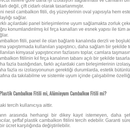
vcut fitillere göre daha iyi izolasyon sağlanması ve camların birle
darlı değil, çift cidarlı olarak tasarlanmıştır.
ni nesil cambalkon fitili, dış yüzeylerinin oval yapısıyla hem es
laylığı sağlar.
rklı açılardaki panel birleşimlerine uyum sağlamakta zorluk çeken
ğru konumlandırılmış kıl fırça kanalları ve esnek yapısı ile tüm 
ğlar.
mbalkon fitili, panel ile olan bağlantı kanalında derzli ve boşlukl
ma yapıştırmada kullanılan yapıştırıcı, daha sağlam bir şekilde t
llanılan kimyasal yapıştırıcının fazlasını toplar, camlara taşmasın
mbalkon fitilinin kıl fırça kanalının tabanı açılı bir şekilde tasar
ha fazla bastığından, farklı açılardaki cam birleşimlerinin izolasyo
ha fazla ısı izolasyonunun gerektiği durumlarda, estetik bütünlü
rafına da takılabilme ve sistemle uyum içinde çalışabilme özelliği
 Plastik Cambalkon Fitili mi, Alüminyum Cambalkon Fitili mi?
ki tercih kullanıcıya aittir.
rın arasında herhangi bir dikey kayıt istemeyen, daha şef
ıcılar, şeffaf plastik cambalkon fitilini tercih edebilir. Garanti sür
bir ücret karşılığında değiştirilebilir.