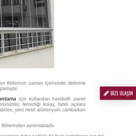
kon fitillerinin zaman içerisinde deforme
lamıştır.
BİZE ULAŞIN
amlama
için kullanılan hareketli panel
ünümlü, temizliği kolay, farklı açılara
nabilen, yeni nesil alüminyum cambalkon
itillerinden ayrılmaktadır.