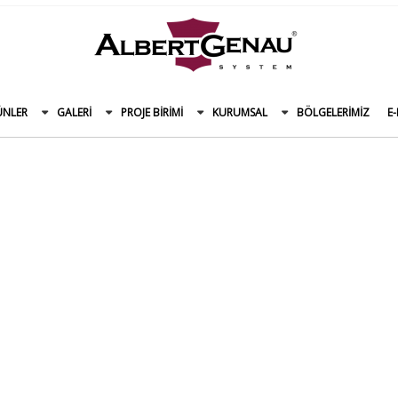
ÜNLER
GALERI
PROJE BIRIMI
KURUMSAL
BÖLGELERIMIZ
E
CAMBALKON FITILI NEDIR?