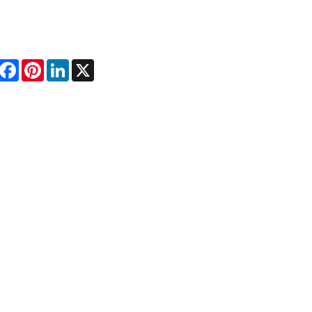
hare
Facebook
Pinterest
LinkedIn
X