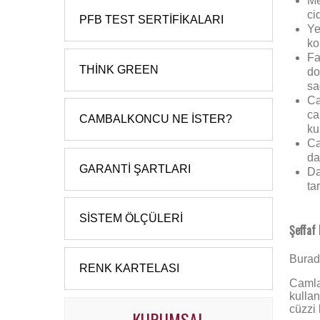
Me
ci
PFB TEST SERTIFIKALARI
Ye
ko
Fa
THINK GREEN
do
sa
Ca
ca
CAMBALKONCU NE İSTER?
ku
Ca
da
GARANTI ŞARTLARI
Da
ta
SISTEM ÖLÇÜLERI
Şeffaf
Burada
RENK KARTELASI
Camla
kullan
cüzzi 
KURUMSAL