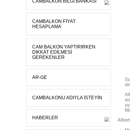
CAMBALKON BILGI BANKASI
CAMBALKON FIYAT
HESAPLAMA
CAM BALKON YAPTIRIRKEN
DIKKAT EDILMESI
GEREKENLER
AR-GE
So
ol
Al
CAMBALKONU ADIYLA İSTEYIN
si
uy
fi
HABERLER
Albert