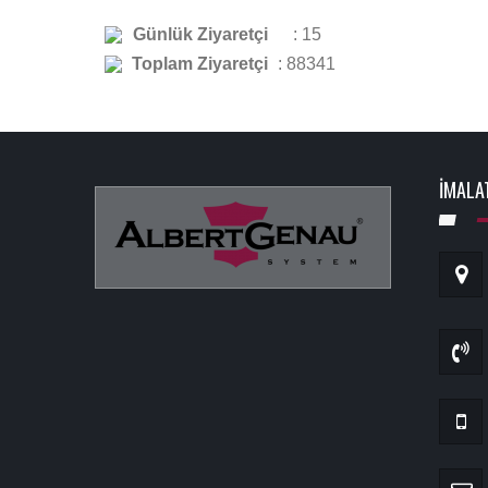
Günlük Ziyaretçi
: 15
Toplam Ziyaretçi
: 88341
İMALA