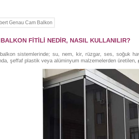
BALKON FİTİLİ NEDİR, NASIL KULLANILIR?
alkon sistemlerinde; su, nem, kir, rüzgar, ses, soğuk hava
nda, şeffaf plastik veya alüminyum malzemelerden üretilen,